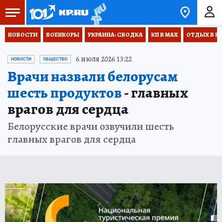
НОВОСТИ
ВОЕНКОРЫ
УКРАИНА: СВОДКА
КП В МАХ
ОТДЫХ В Р
6 июля 2026 13:22
НОВОСТИ
ОБЩЕСТВО
Врачи назвали белорусам
шесть продуктов
- главных
врагов для сердца
Белорусские врачи озвучили шесть
главных врагов для сердца