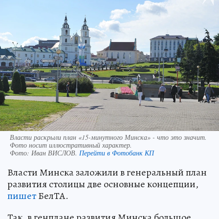
Власти раскрыли план «15-минутного Минска» - что это значит.
Фото носит иллюстративный характер.
Фото:
Иван ВИСЛОВ.
Перейти в Фотобанк КП
Власти Минска заложили в генеральный план
развития столицы две основные концепции,
пишет
БелТА.
Так, в генплане развития Минска большое