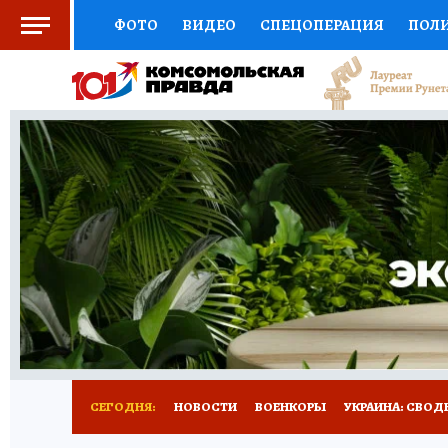
ФОТО
ВИДЕО
СПЕЦОПЕРАЦИЯ
ПОЛ
СОЦПОДДЕРЖКА
НАУКА
СПОРТ
КО
ОТКРЫВАЕМ МИР
СЕМЬЯ
ЖЕНСКИЕ СЕ
СЕРИАЛЫ
СПЕЦПРОЕКТЫ
ДЕФИЦИТ Ж
КОНКУРСЫ
ГИД ПОТРЕБИТЕЛЯ
ВСЕ О 
СЕГОДНЯ:
НОВОСТИ
ВОЕНКОРЫ
УКРАИНА: СВОД