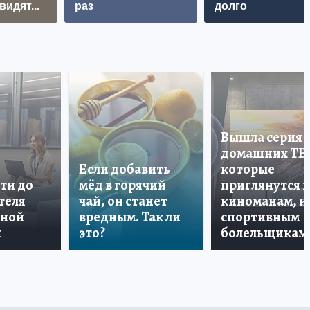
видят...
раз
долго
Вышла серия
домашних ТВ
Если добавить
которые
ти до
мёд в горячий
приглянутся 
теля
чай, он станет
киноманам, и
дной
вредным. Так ли
спортивным
и
это?
болельщикам