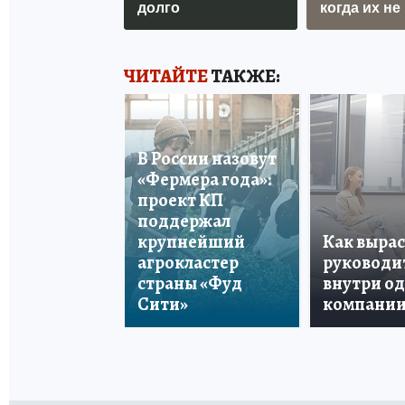
долго
когда их не 
ЧИТАЙТЕ
ТАКЖЕ:
В России назовут
«Фермера года»:
проект КП
поддержал
крупнейший
Как вырас
агрокластер
руководи
страны «Фуд
внутри о
Сити»
компани