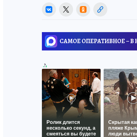
САМОЕ ОПЕРАТИВНОЕ – В
Ролик длится
Скрытая ка
несколько секунд, а
пляже Крым
смеяться вы будете
люди вытв