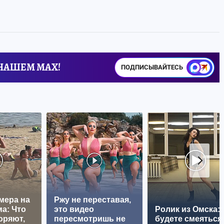
 НАШЕМ MAX!
ПОДПИСЫВАЙТЕСЬ
мера на
Ржу не переставая,
а: Что
это видео
Ролик из Омска:
оряют,
пересмотришь не
будете смеяться