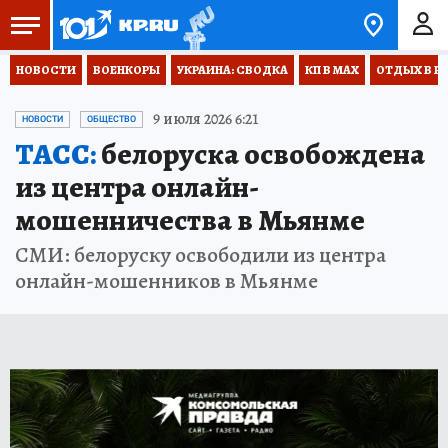
НОВОСТИ
ВОЕНКОРЫ
УКРАИНА: СВОДКА
КП В МАХ
ОТДЫХ В Р
9 июля 2026 6:21
НОВОСТИ
ОБЩЕСТВО
ТАСС:
белоруска освобождена
из центра онлайн-
мошенничества в Мьянме
СМИ: белоруску освободили из центра
онлайн-мошенников в Мьянме