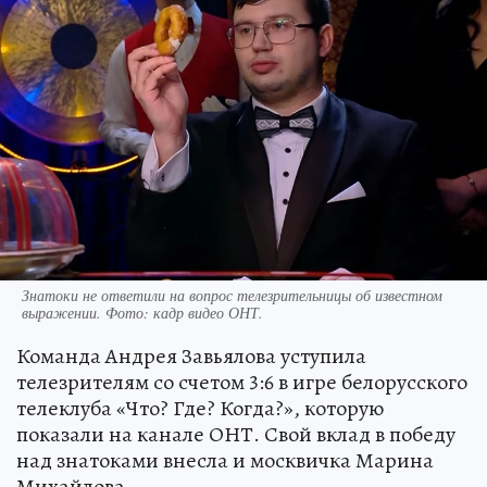
Знатоки не ответили на вопрос телезрительницы об известном
выражении. Фото: кадр видео ОНТ.
Команда Андрея Завьялова уступила
телезрителям со счетом 3:6 в игре белорусского
телеклуба «Что? Где? Когда?», которую
показали на канале ОНТ. Свой вклад в победу
над знатоками внесла и москвичка Марина
Михайлова.