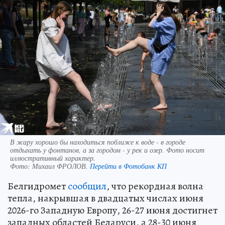
В жару хорошо бы находиться поближе к воде - в городе
отдыхать у фонтанов, а за городом - у рек и озер. Фото носит
иллюстративный характер.
Фото:
Михаил ФРОЛОВ.
Перейти в Фотобанк КП
Белгидромет
сообщил
, что рекордная волна
тепла, накрывшая в двадцатых числах июня
2026-го Западную Европу, 26-27 июня достигнет
западных областей Беларуси, а 28-30 июня