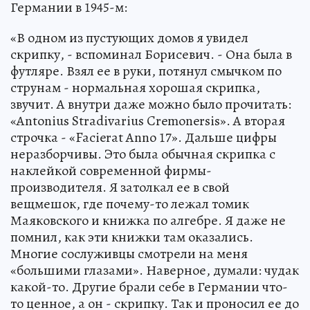
Германии в 1945-м:
«В одном из пустующих домов я увидел
скрипку, - вспоминал Борисевич. - Она была в
футляре. Взял ее в руки, потянул смычком по
струнам - нормальная хорошая скрипка,
звучит. А внутри даже можно было прочитать:
«Antonius Stradivarius Cremonersis». А вторая
строчка - «Facierat Annо 17». Дальше цифры
неразборчивы. Это была обычная скрипка с
наклейкой современной фирмы-
производителя. Я затолкал ее в свой
вещмешок, где почему-то лежал томик
Маяковского и книжка по алгебре. Я даже не
помнил, как эти книжки там оказались.
Многие сослуживцы смотрели на меня
«большими глазами». Наверное, думали: чудак
какой-то. Другие брали себе в Германии что-
то ценное, а он - скрипку. Так и проносил ее до