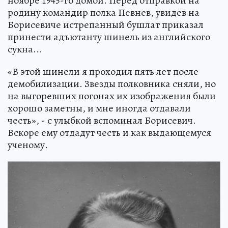
ноябре 1945-го домой. Перед отправкой на
родину командир полка Певнев, увидев на
Борисевиче истрепанный бушлат приказал
принести адъютанту шинель из английского
сукна...
«В этой шинели я проходил пять лет после
демобилизации. Звезды полковника сняли, но
на выгоревших погонах их изображения были
хорошо заметны, и мне иногда отдавали
честь», - с улыбкой вспоминал Борисевич.
Вскоре ему отдадут честь и как выдающемуся
ученому.