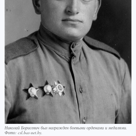
Николай Борисевич был награжден боевыми орденами и медалями.
Фото: csl.bas-net.by.