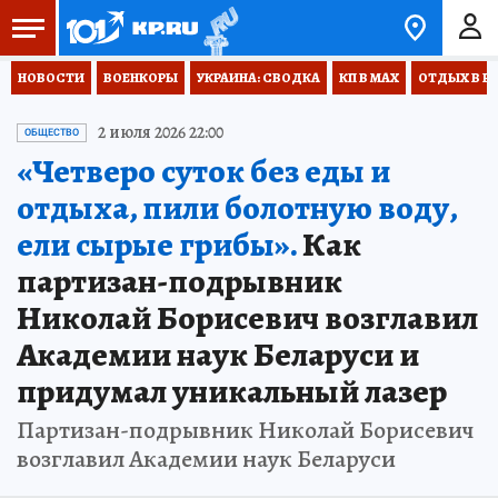
НОВОСТИ
ВОЕНКОРЫ
УКРАИНА: СВОДКА
КП В МАХ
ОТДЫХ В Р
2 июля 2026 22:00
ОБЩЕСТВО
«Четверо суток без еды и
отдыха, пили болотную воду,
ели сырые грибы».
Как
партизан-подрывник
Николай Борисевич возглавил
Академии наук Беларуси и
придумал уникальный лазер
Партизан-подрывник Николай Борисевич
возглавил Академии наук Беларуси