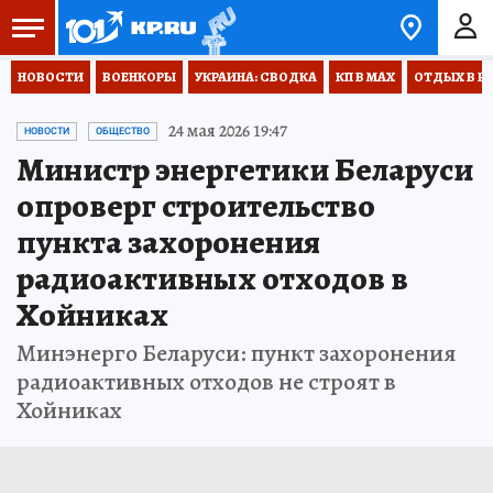
НОВОСТИ
ВОЕНКОРЫ
УКРАИНА: СВОДКА
КП В МАХ
ОТДЫХ В Р
24 мая 2026 19:47
НОВОСТИ
ОБЩЕСТВО
Министр энергетики Беларуси
опроверг строительство
пункта захоронения
радиоактивных отходов в
Хойниках
Минэнерго Беларуси: пункт захоронения
радиоактивных отходов не строят в
Хойниках