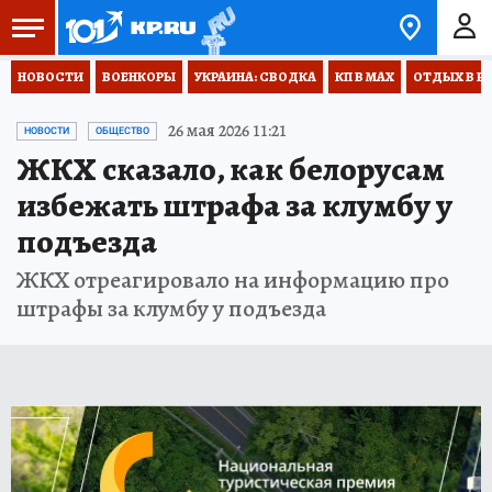
НОВОСТИ
ВОЕНКОРЫ
УКРАИНА: СВОДКА
КП В МАХ
ОТДЫХ В Р
26 мая 2026 11:21
НОВОСТИ
ОБЩЕСТВО
ЖКХ сказало, как белорусам
избежать штрафа за клумбу у
подъезда
ЖКХ отреагировало на информацию про
штрафы за клумбу у подъезда