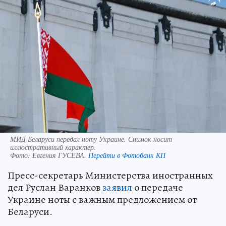
МИД Беларуси передал ноту Украине. Снимок носит
иллюстративный характер.
Фото:
Евгения ГУСЕВА.
Перейти в Фотобанк КП
Пресс-секретарь Министерства иностранных
дел Руслан Варанков
заявил
о передаче
Украине ноты с важным предложением от
Беларуси.