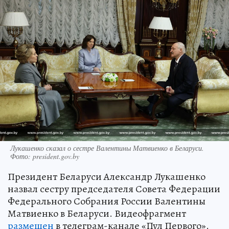
Лукашенко сказал о сестре Валентины Матвиенко в Беларуси.
Фото: president.gov.by
Президент Беларуси Александр Лукашенко
назвал сестру председателя Совета Федерации
Федерального Собрания России Валентины
Матвиенко в Беларуси. Видеофрагмент
размещен
в телеграм-канале «Пул Первого».