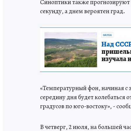
Синоптики также прогнозируют у
секунду, а днем вероятен град.
НАУКА
Над СССР
пришельце
изучала 
«Температурный фон, начиная с 
середину дня будет колебаться от
градусов по юго-востоку», - соо
В четверг, 2 июля, на большей 