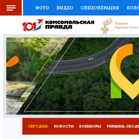
ФОТО
ВИДЕО
СПЕЦОПЕРАЦИЯ
ПОЛ
СОЦПОДДЕРЖКА
НАУКА
СПОРТ
КО
ОТКРЫВАЕМ МИР
СЕМЬЯ
ЖЕНСКИЕ СЕ
СЕРИАЛЫ
СПЕЦПРОЕКТЫ
ДЕФИЦИТ Ж
КОНКУРСЫ
ГИД ПОТРЕБИТЕЛЯ
ВСЕ О 
СЕГОДНЯ:
НОВОСТИ
ВОЕНКОРЫ
УКРАИНА: СВОД