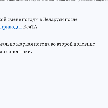
ой смене погоды в Беларуси после
и
приводит
БелТА.
мально жаркая погода во второй половине
или синоптики.