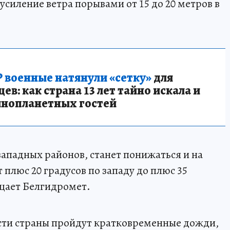
силение ветра порывами от 15 до 20 метров в
 военные натянули «сетку»
для
в: как страна 13 лет тайно искала и
инопланетных гостей
западных районов, станет понижаться и на
 плюс 20 градусов по западу до плюс 35
бщает Белгидромет.
части страны пройдут кратковременные дожди,