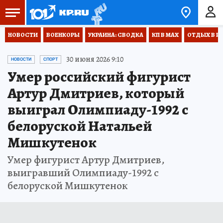
НОВОСТИ
ВОЕНКОРЫ
УКРАИНА: СВОДКА
КП В МАХ
ОТДЫХ В Р
30 июня 2026 9:10
НОВОСТИ
СПОРТ
Умер российский фигурист
Артур Дмитриев, который
выиграл Олимпиаду-1992 с
белоруской Натальей
Мишкутенок
Умер фигурист Артур Дмитриев,
выигравший Олимпиаду-1992 с
белоруской Мишкутенок