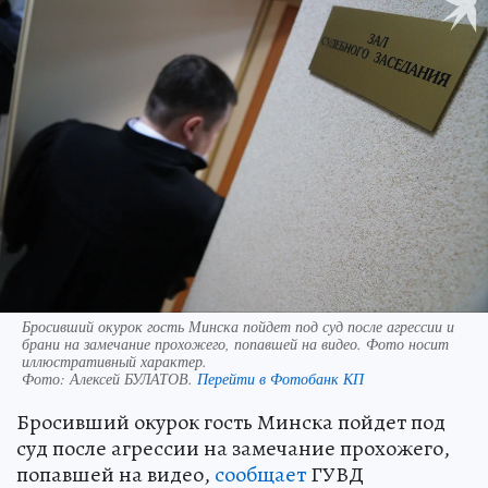
Бросивший окурок гость Минска пойдет под суд после агрессии и
брани на замечание прохожего, попавшей на видео. Фото носит
иллюстративный характер.
Фото:
Алексей БУЛАТОВ.
Перейти в Фотобанк КП
Бросивший окурок гость Минска пойдет под
суд после агрессии на замечание прохожего,
попавшей на видео,
сообщает
ГУВД