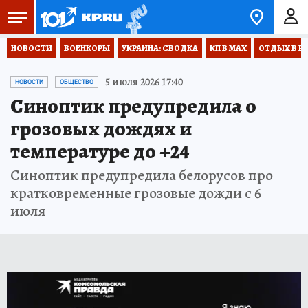
НОВОСТИ
ВОЕНКОРЫ
УКРАИНА: СВОДКА
КП В МАХ
ОТДЫХ В Р
5 июля 2026 17:40
НОВОСТИ
ОБЩЕСТВО
Синоптик предупредила о
грозовых дождях и
температуре до +24
Синоптик предупредила белорусов про
кратковременные грозовые дожди с 6
июля