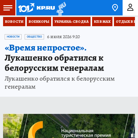
НОВОСТИ
ВОЕНКОРЫ
УКРАИНА: СВОДКА
КП В МАХ
ОТДЫХ В Р
6 июля 2026 9:20
НОВОСТИ
ОБЩЕСТВО
«Время непростое».
Лукашенко обратился к
белорусским генералам
Лукашенко обратился к белорусским
генералам