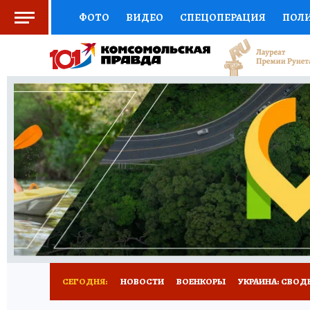
ФОТО
ВИДЕО
СПЕЦОПЕРАЦИЯ
ПОЛ
СОЦПОДДЕРЖКА
НАУКА
СПОРТ
КО
ОТКРЫВАЕМ МИР
СЕМЬЯ
ЖЕНСКИЕ СЕ
СЕРИАЛЫ
СПЕЦПРОЕКТЫ
ДЕФИЦИТ Ж
КОНКУРСЫ
ГИД ПОТРЕБИТЕЛЯ
ВСЕ О 
СЕГОДНЯ:
НОВОСТИ
ВОЕНКОРЫ
УКРАИНА: СВОД