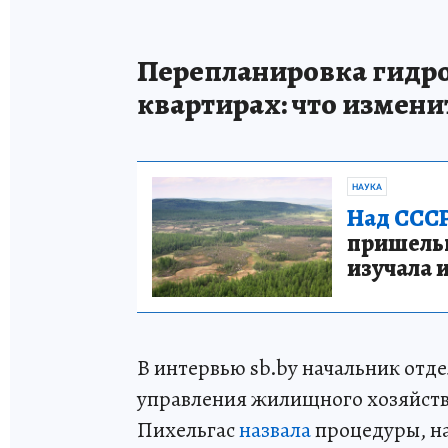
Перепланировка гидро-
квартирах: что изменит
НАУКА
Над СССР
пришельце
изучала 
В интервью sb.by начальник отд
управления жилищного хозяйст
Пихельгас
назвала
процедуры, на