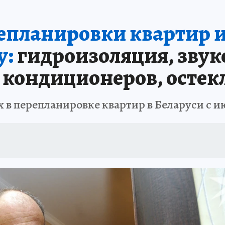
епланировки квартир и
у:
гидроизоляция, звук
и кондиционеров, остек
в перепланировке квартир в Беларуси с ию