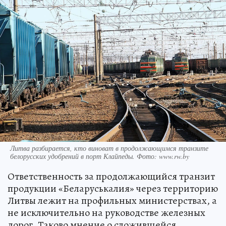
Литва разбирается, кто виноват в продолжающимся транзите
белорусских удобрений в порт Клайпеды. Фото: www.rw.by
Ответственность за продолжающийся транзит
продукции «Беларуськалия» через территорию
Литвы лежит на профильных министерствах, а
не исключительно на руководстве железных
дорог. Таково мнение о сложившейся